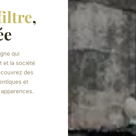
filtre
,
ée
igne qui
t et la société
écouvrez des
entiques et
s apparences.