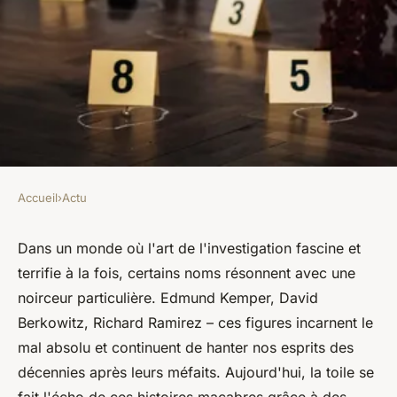
Accueil
›
Actu
ACTU
Les enquêtes policières les
Dans un monde où l'art de l'investigation fascine et
terrifie à la fois, certains noms résonnent avec une
plus intrigantes sont sur
noirceur particulière. Edmund Kemper, David
EnqueteLibre.fr
Berkowitz, Richard Ramirez – ces figures incarnent le
mal absolu et continuent de hanter nos esprits des
odile
•
1 janvier 2024
•
2 min de lecture
décennies après leurs méfaits. Aujourd'hui, la toile se