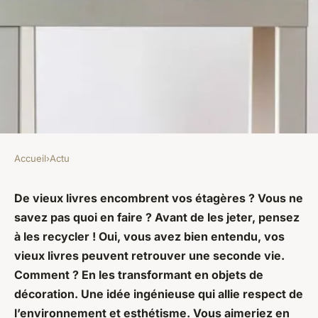
Accueil
›
Actu
ACTU
Quels sont les meilleurs
De vieux livres encombrent vos étagères ? Vous ne
savez pas quoi en faire ? Avant de les jeter, pensez
moyens de recycler de vieux
à les recycler ! Oui, vous avez bien entendu, vos
livres en objets de décoration
vieux livres peuvent retrouver une seconde vie.
?
Comment ? En les transformant en objets de
décoration. Une idée ingénieuse qui allie respect de
odile
•
18 février 2024
•
6 min de lecture
l’environnement et esthétisme. Vous aimeriez en